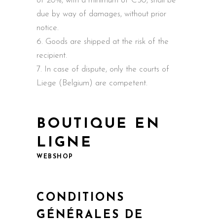
of 20%, with a minimum of €50, shall be
due by way of damages, without prior
notice.
Goods are shipped at the risk of the
recipient.
In case of dispute, only the courts of
Liege (Belgium) are competent.
BOUTIQUE EN
LIGNE
WEBSHOP
CONDITIONS
GÉNÉRALES DE