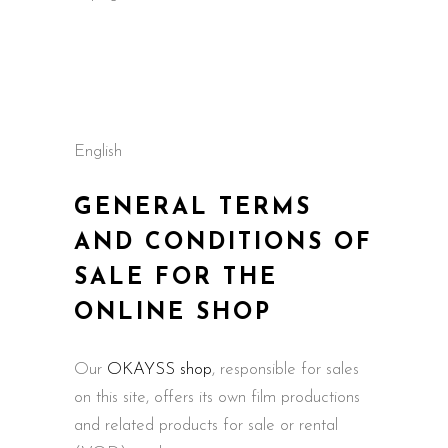
English
GENERAL TERMS
AND CONDITIONS OF
SALE FOR THE
ONLINE SHOP
Our
OKAYSS shop
, responsible for sales
on this site, offers its own film productions
and related products for sale or rental