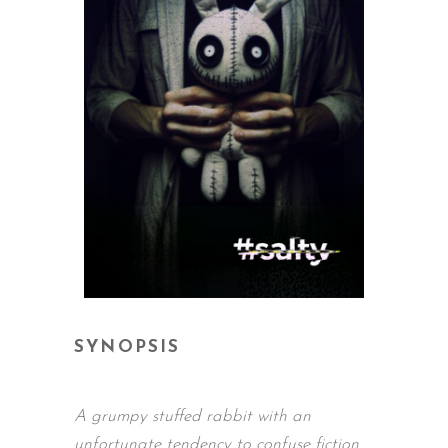
SYNOPSIS
A grumpy stuffed rabbit with an
unfortunate tendency to confuse fiction