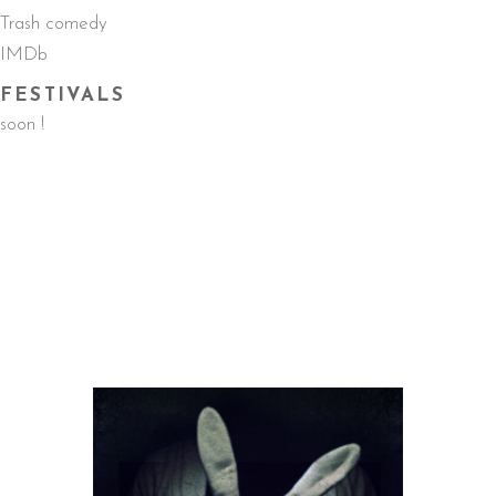
Trash comedy
IMDb
FESTIVALS
soon !