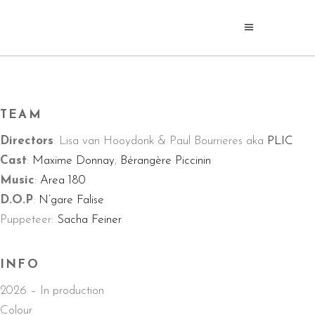
TEAM
Directors
: Lisa van Hooydonk & Paul Bourrieres aka
PLIC
Cast
:
Maxime Donnay
,
Bérangère Piccinin
Music
:
Area 180
D.O.P
:
N’gare Falise
Puppeteer:
Sacha Feiner
INFO
2026 – In production
Colour