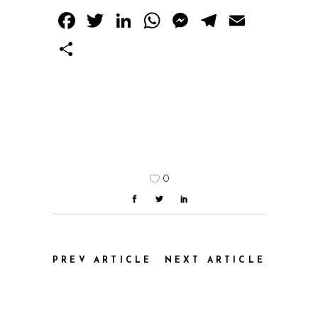
Facebook
Twitter
LinkedIn
WhatsApp
Messenger
Telegram
Email
Share
0
PREV ARTICLE
NEXT ARTICLE