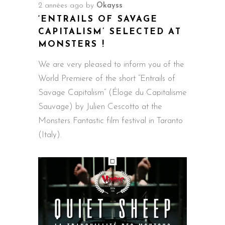
2 années ago
by
Okayss
‘ENTRAILS OF SAVAGE
CAPITALISM’ SELECTED AT
MONSTERS !
We are very pleased to inform you of the
World Premiere of the short “Entrails of
Savage Capitalism” (Éloge du Capitalisme
Sauvage) by Julien Cescotto at the
Monsters Fantastic film festival in Taranto
(Italy).